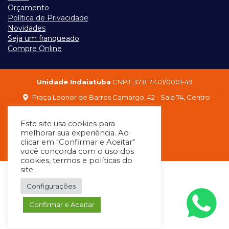
Orçamento
Política de Privacidade
Novidades
Seja um franqueado
Compre Online
Unidade Indaiatuba
CNPJ: 37.817.401/0001-49
Praça Leonor de Barros Camargo, 42 - Sala 74, Centro -
Indaiatuba / SP
Este site usa cookies para
melhorar sua experiência. Ao
clicar em "Confirmar e Aceitar"
você concorda com o uso dos
cookies, termos e políticas do
site.
Configurações
Confirmar e Aceitar